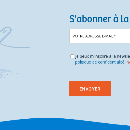
S'abonner à la
E-
(Nécessaire)
mailadres
Instemming
(Nécessaire)
Je peux m'inscrire à la newsl
politique de confidentialité
.
(N