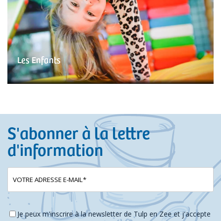
Les Enfants
S'abonner à la lettre
d'information
E-
(Nécessaire)
mailadres
Instemming
(Nécessaire)
Je peux m'inscrire à la newsletter de Tulp en Zee et j'accepte