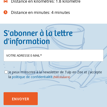
Distance en kilomètres: 1.8 kilomètre
Distance en minutes: 4 minutes
S'abonner à la lettre
d'information
E-
(Nécessaire)
mailadres
Instemming
(Nécessaire)
Je peux m'inscrire à la newsletter de Tulp en Zee et j'accepte
la
politique de confidentialité
.
(Nécessaire)