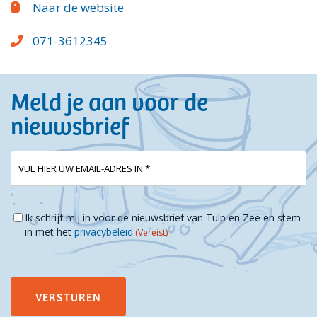
Naar de website
071-3612345
Meld je aan voor de
nieuwsbrief
E-
(Vereist)
mailadres
Instemming
(Vereist)
Ik schrijf mij in voor de nieuwsbrief van Tulp en Zee en stem
in met het
privacybeleid
.
(Vereist)