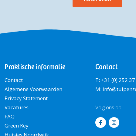
Praktische informatie
Contact
Contact
T: +31 (0) 252 37
Algemene Voorwaarden
M: info@tulpenze
Privacy Statement
Vacatures
Volg ons op:
FAQ
Green Key
Huisjes Noordwijk