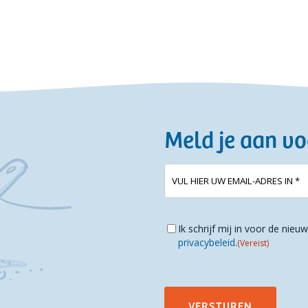
Meld je aan vo
E-
(Vereist)
mailadres
Instemming
(Vereist)
Ik schrijf mij in voor de nie
privacybeleid
.
(Vereist)