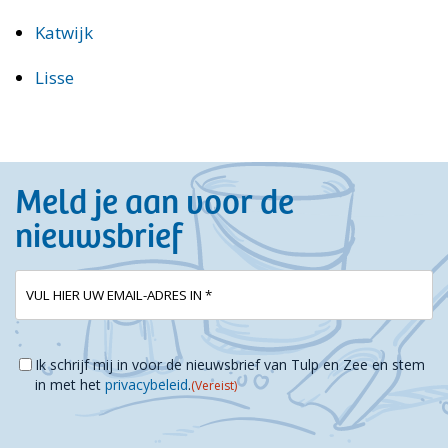
Katwijk
Lisse
Meld je aan voor de
nieuwsbrief
E-
(Vereist)
mailadres
Instemming
(Vereist)
Ik schrijf mij in voor de nieuwsbrief van Tulp en Zee en stem
in met het
privacybeleid
.
(Vereist)