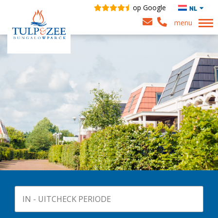
op Google
NL
menu