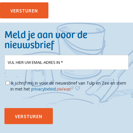
Meld je aan voor de
nieuwsbrief
E-
(Vereist)
mailadres
Instemming
(Vereist)
Ik schrijf mij in voor de nieuwsbrief van Tulp en Zee en stem
in met het
privacybeleid
.
(Vereist)