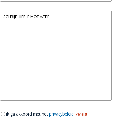
bericht
(Vereist)
Instemming
(Vereist)
Ik ga akkoord met het
privacybeleid
.
(Vereist)