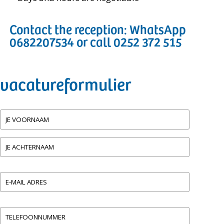
Contact the reception: WhatsApp
0682207534 or call 0252 372 515
vacatureformulier
Naam
(Vereist)
Voornaam
Achternaam
E-
(Vereist)
mailadres
Telefoon
(Vereist)